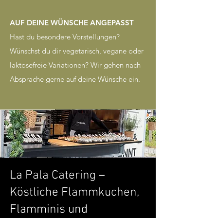
AUF DEINE WÜNSCHE ANGEPASST
Hast du besondere Vorstellungen?
Wünschst du dir vegetarisch, vegane oder
laktosefreie Variationen? Wir gehen nach
Absprache gerne auf deine Wünsche ein.
La Pala Catering –
Köstliche Flammkuchen,
Flamminis und