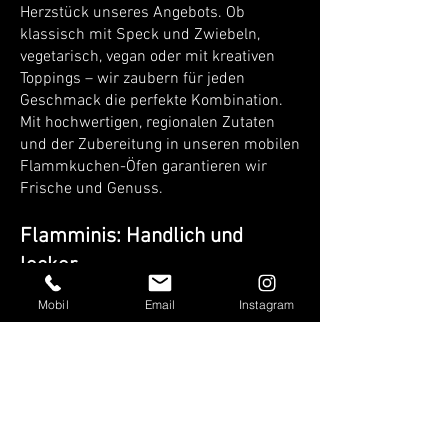
Herzstück unseres Angebots. Ob
klassisch mit Speck und Zwiebeln,
vegetarisch, vegan oder mit kreativen
Toppings – wir zaubern für jeden
Geschmack die perfekte Kombination.
Mit hochwertigen, regionalen Zutaten
und der Zubereitung in unseren mobilen
Flammkuchen-Öfen garantieren wir
Frische und Genuss.
Flamminis: Handlich und
lecker
Für alle, die kleine Portionen lieben,
Mobil
Email
Instagram
bieten wir unsere Flamminis – die
handliche Variante des Flammkuchens.
Ideal als Fingerfood für Stehempfänge,
Buffets oder lockere Events. Unsere
Flamminis kombinieren die Qualität und
den Geschmack unserer großen
Flammkuchen mit einer praktischen